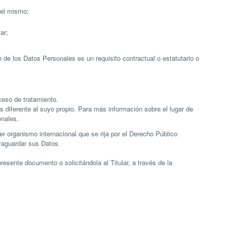
del mismo;
ar;
ón de los Datos Personales es un requisito contractual o estatutario o
ceso de tratamiento.
s diferente al suyo propio. Para más información sobre el lugar de
onales.
r organismo internacional que se rija por el Derecho Público
vaguardar sus Datos.
esente documento o solicitándola al Titular, a través de la