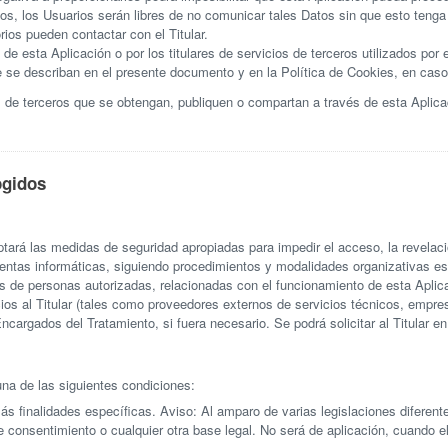
os, los Usuarios serán libres de no comunicar tales Datos sin que esto tenga
ios pueden contactar con el Titular.
e esta Aplicación o por los titulares de servicios de terceros utilizados por 
e se describan en el presente documento y en la Política de Cookies, en caso
de terceros que se obtengan, publiquen o compartan a través de esta Aplicac
ogidos
tará las medidas de seguridad apropiadas para impedir el acceso, la revelaci
ientas informáticas, siguiendo procedimientos y modalidades organizativas e
as de personas autorizadas, relacionadas con el funcionamiento de esta Aplica
cios al Titular (tales como proveedores externos de servicios técnicos, emp
argados del Tratamiento, si fuera necesario. Se podrá solicitar al Titular e
una de las siguientes condiciones:
finalidades específicas. Aviso: Al amparo de varias legislaciones diferentes,
de consentimiento o cualquier otra base legal. No será de aplicación, cuando e