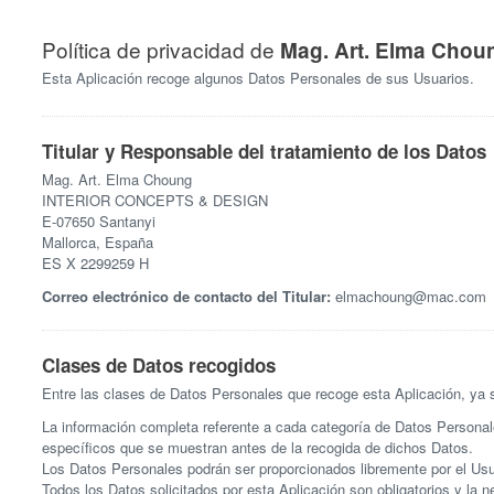
Política de privacidad de
Mag. Art. Elma Ch
Esta Aplicación recoge algunos Datos Personales de sus Usuarios.
Titular y Responsable del tratamiento de los Datos
Mag. Art. Elma Choung
INTERIOR CONCEPTS & DESIGN
E-07650 Santanyi
Mallorca, España
ES X 2299259 H
Correo electrónico de contacto del Titular:
elmachoung@mac.com
Clases de Datos recogidos
Entre las clases de Datos Personales que recoge esta Aplicación, ya se
La información completa referente a cada categoría de Datos Personale
específicos que se muestran antes de la recogida de dichos Datos.
Los Datos Personales podrán ser proporcionados libremente por el Usu
Todos los Datos solicitados por esta Aplicación son obligatorios y la n